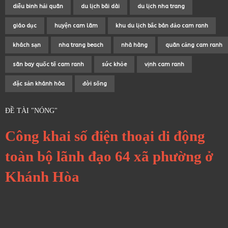
diễu binh hải quân
du lịch bãi dài
du lịch nha trang
giáo dục
huyện cam lâm
khu du lịch bắc bán đảo cam ranh
khách sạn
nha trang beach
nhà hàng
quân cảng cam ranh
sân bay quốc tế cam ranh
sức khỏe
vịnh cam ranh
đặc sản khánh hòa
đời sống
ĐỀ TÀI "NÓNG"
Công khai số điện thoại di động
toàn bộ lãnh đạo 64 xã phường ở
Khánh Hòa