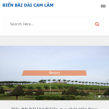
-->
bãi cát biển Bãi Dài
Resort