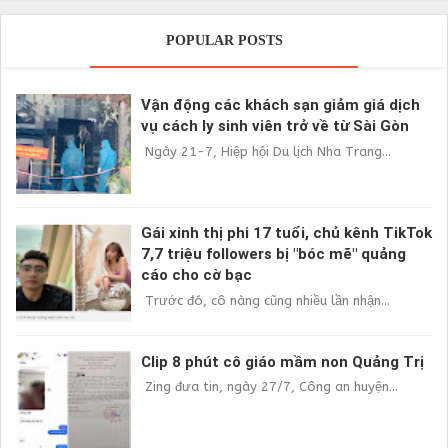
POPULAR POSTS
Vận động các khách sạn giảm giá dịch
vụ cách ly sinh viên trở về từ Sài Gòn
Ngày 21-7, Hiệp hội Du lịch Nha Trang...
Gái xinh thị phi 17 tuổi, chủ kênh TikTok
7,7 triệu followers bị "bóc mẽ" quảng
cáo cho cờ bạc
Trước đó, cô nàng cũng nhiều lần nhận...
Clip 8 phút cô giáo mầm non Quảng Trị
Zing đưa tin, ngày 27/7, Công an huyện...