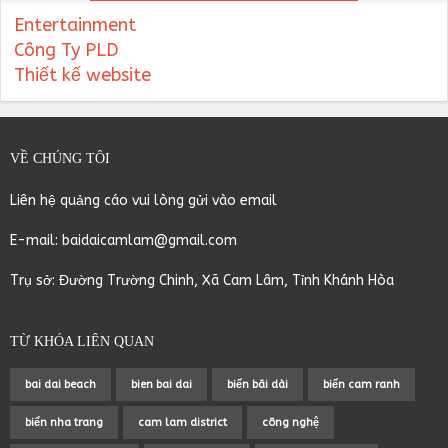
Entertainment
Công Ty PLD
Thiết kế website
VỀ CHÚNG TÔI
Liên hệ quảng cáo vui lòng gửi vào email
E-mail: baidaicamlam@gmail.com
Trụ sở: Đường Trường Chinh, Xã Cam Lâm, Tỉnh Khánh Hòa
TỪ KHÓA LIÊN QUAN
bai dai beach
bien bai dai
biển bãi dài
biển cam ranh
biển nha trang
cam lam district
công nghệ