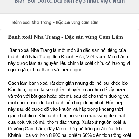
Biển Bãi Dài là bãi biển đẹp nhất Việt Nam
Bánh xoài Nha Trang - Đặc sản vùng Cam Lâm
Bánh xoài Nha Trang - Đặc sản vùng Cam Lâm
Bánh xoài Nha Trang là một món ăn đặc sản nổi tiếng của
thành phố Nha Trang, tỉnh Khánh Hòa, Việt Nam. Món bánh
này được làm từ nguyên liệu chính là xoài chín, có hương vị
ngọt ngào, chua thanh và thơm ngon.
Cách làm bánh xoài rất đơn giản nhưng đòi hỏi sự khéo léo.
Đầu tiên, người ta sẽ nghiền nhuyễn xoài chín để lấy nước
và trộn với bột gạo hoặc bột mì, sau đó cho thêm đường và
một chút nước để tạo thành hỗn hợp đồng nhất. Hỗn hợp
này sau đó được đổ vào khuôn và hấp trong khoảng thời
gian nhất định. Khi bánh chín, nó sẽ có màu vàng đẹp mắt
của xoài và có mùi thơm đặc trưng. Xuất xứ nguồn xoài là
từ vùng Cam Lâm, đây là nơi thủ phủ trồng xoài của tỉnh
Khánh Hòa với hơn 8.800 ha, chiếm 60% diện tích trồng xoài